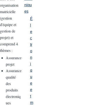
organisation
niqu
matricielle
es
(gestion
É
d'équipe et
l
gestion de
e
projet) et
c
comprend 4
tr
thèmes :
o
Assurance
n
projet
i
Assurance
q
qualité
u
des
e
produits
e
électroniq
t
ues
m