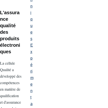
n
L'assura
i
nce
q
qualité
u
des
e
produits
s
électroni
E
ques
x
p
La cellule
é
Qualité a
ri
développé des
m
compétences
e
en matière de
n
qualification
t
et d'assurance
a