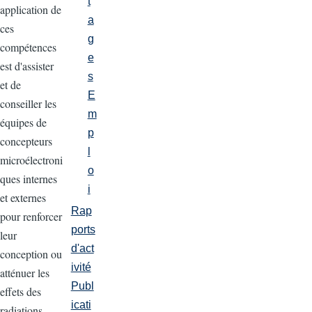
t
application de
a
ces
g
compétences
e
est d'assister
s
et de
E
conseiller les
m
équipes de
p
concepteurs
l
microélectroni
o
ques internes
i
et externes
Rap
pour renforcer
ports
leur
d'act
conception ou
ivité
atténuer les
Publ
effets des
icati
radiations.