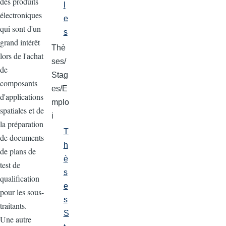
des produits
l
électroniques
e
qui sont d'un
s
grand intérêt
Thè
lors de l'achat
ses/
de
Stag
composants
es/E
d'applications
mplo
spatiales et de
i
la préparation
T
de documents
h
de plans de
è
test de
s
qualification
e
pour les sous-
s
traitants.
S
Une autre