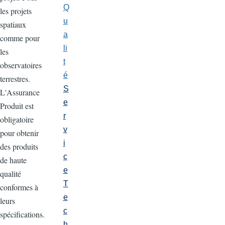
Q
les projets
u
spatiaux
a
comme pour
li
les
t
observatoires
é
terrestres.
S
L'Assurance
e
Produit est
r
obligatoire
v
pour obtenir
i
des produits
c
de haute
e
qualité
T
conformes à
e
leurs
c
spécifications.
h