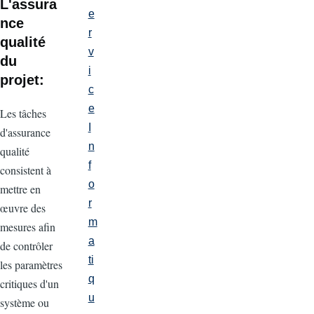
L'assura
e
nce
r
qualité
v
du
i
projet:
c
e
Les tâches
I
d'assurance
n
qualité
f
consistent à
o
mettre en
r
œuvre des
m
mesures afin
a
de contrôler
ti
les paramètres
q
critiques d'un
u
système ou