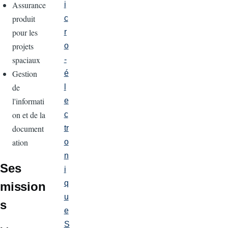
Assurance
i
produit
c
pour les
r
projets
o
spaciaux
-
Gestion
é
de
l
l'informati
e
on et de la
c
document
tr
ation
o
n
Ses
i
q
mission
u
s
e
S