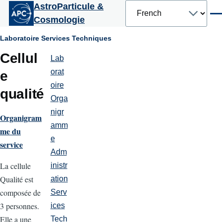
Select
AstroParticule &
Aller au contenu principal
your
Men
Cosmologie
language
Fil
Laboratoire
Services Techniques
Cellul
d'Ariane
Lab
Laboratoire
orat
e
oire
qualité
Orga
nigr
Organigram
amm
me du
e
service
Adm
La cellule
inistr
Qualité est
ation
composée de
Serv
3 personnes.
ices
Elle a une
Tech