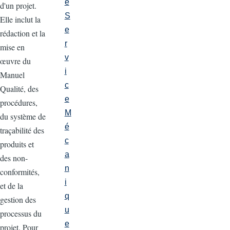
e
d'un projet.
S
Elle inclut la
e
rédaction et la
r
mise en
v
œuvre du
i
Manuel
c
Qualité, des
e
procédures,
M
du système de
é
traçabilité des
c
produits et
a
des non-
n
conformités,
i
et de la
q
gestion des
u
processus du
e
projet. Pour