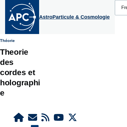
Select
Aller au contenu principal
your
langu
AstroParticule & Cosmologie
Fil
Théorie
Theorie
d'Ariane
des
cordes et
holographi
e