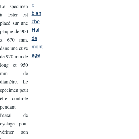
e
Le spécimen
blan
à tester est
che
placé sur une
Hall
plaque de 900
de
x 670 mm,
mont
dans une cuve
age
de 970 mm de
long et 950
mm de
diamètre. Le
spécimen peut
être contrôlé
pendant
l'essai de
cyclage pour
vérifier son