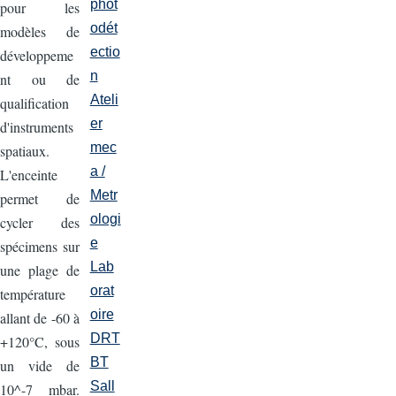
phot
pour les
odét
modèles de
ectio
développeme
n
nt ou de
Ateli
qualification
er
d'instruments
mec
spatiaux.
a /
L'enceinte
Metr
permet de
ologi
cycler des
e
spécimens sur
Lab
une plage de
orat
température
oire
allant de -60 à
DRT
+120°C, sous
BT
un vide de
Sall
10^-7 mbar.