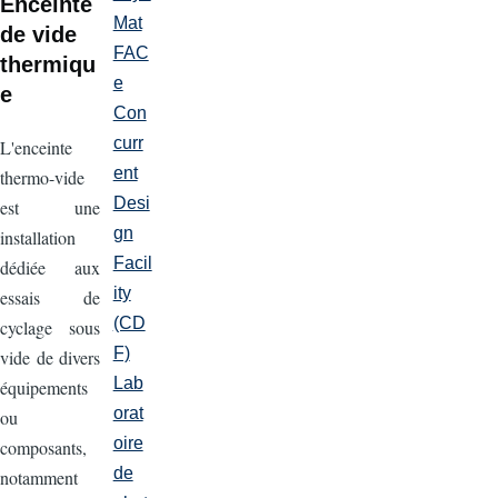
Enceinte
Mat
de vide
FAC
thermiqu
e
e
Con
curr
L'enceinte
ent
thermo-vide
Desi
est une
gn
installation
Facil
dédiée aux
ity
essais de
(CD
cyclage sous
F)
vide de divers
Lab
équipements
orat
ou
oire
composants,
de
notamment