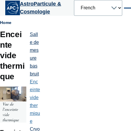
Select
AstroParticule &
Aller au contenu principal
your
Men
Cosmologie
language
Fil
Home
Encei
d'Ariane
Sall
Plateformes
et
e de
nte
moyens
mes
techniques
vide
ure
thermi
bas
bruit
que
Enc
einte
vide
Vue de
ther
l'enceinte
miqu
vide
thermique
e
Cryo