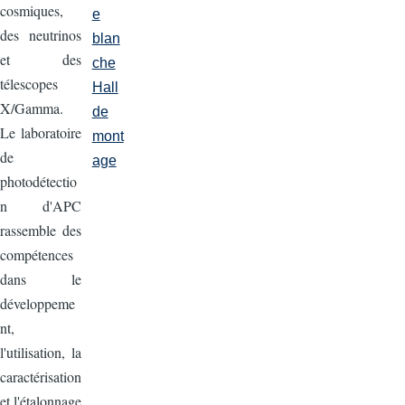
cosmiques,
e
des neutrinos
blan
et des
che
télescopes
Hall
X/Gamma.
de
Le laboratoire
mont
de
age
photodétectio
n d'APC
rassemble des
compétences
dans le
développeme
nt,
l'utilisation, la
caractérisation
et l'étalonnage