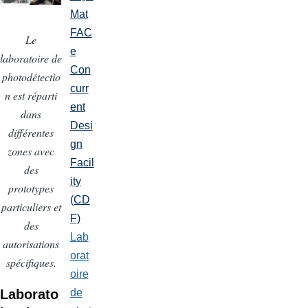
Mat
FAC
Le
e
laboratoire de
Con
photodétectio
curr
n est réparti
ent
dans
Desi
différentes
gn
zones avec
Facil
des
ity
prototypes
(CD
particuliers et
F)
des
Lab
autorisations
orat
spécifiques.
oire
Laborato
de