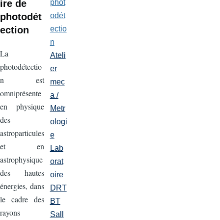
ire de
phot
photodét
odét
ection
ectio
n
La
Ateli
photodétectio
er
n est
mec
omniprésente
a /
en physique
Metr
des
ologi
astroparticules
e
et en
Lab
astrophysique
orat
des hautes
oire
énergies, dans
DRT
le cadre des
BT
rayons
Sall