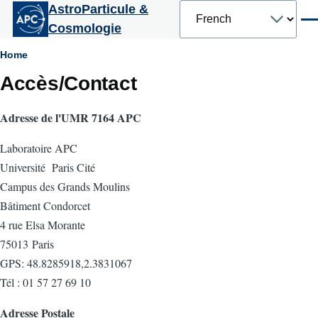
Select
AstroParticule &
Aller au contenu principal
your
Men
Cosmologie
language
Fil
Home
Accès/Contact
d'Ariane
Adresse de l'UMR 7164 APC
Laboratoire APC
Université Paris Cité
Campus des Grands Moulins
Bâtiment Condorcet
4 rue Elsa Morante
75013 Paris
GPS: 48.8285918,2.3831067
Tél : 01 57 27 69 10
Adresse Postale