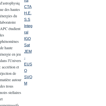
na
d'astrophysiq
CTA
ue des hautes
H.E.
énergies du
S.S
laboratoire
Integ
APC étudient
ral
les
IGO
phénomènes
Sat
de haute
JEM
énergie en jeu
-
dans l'Univers
EUS
: accrétion et
O
éjection de
SVO
matière autour
M
des trous
noirs stellaires
et
supermassifs,