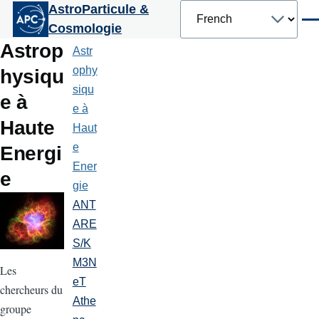
Select
AstroParticule &
Aller au contenu principal
your
Men
Cosmologie
language
Astrop
Astr
Astrophysique
à
ophy
hysiqu
Haute
siqu
Energie
e à
e à
Haute
Haut
e
Energi
Ener
e
gie
ANT
ARE
S/K
M3N
Les
eT
chercheurs du
Athe
groupe