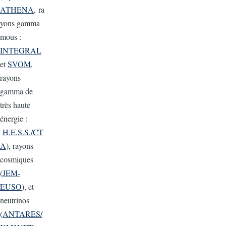
ATHENA
, ra
yons gamma
mous :
INTEGRAL
et
SVOM
,
rayons
gamma de
très haute
énergie :
H.E.S.S./CT
A
), rayons
cosmiques
(
JEM-
EUSO
), et
neutrinos
(
ANTARES/