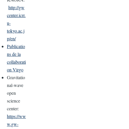
http://gw
center.icrr.
u-
tokyo.ac.j
p/en/
Publicatio
ns de la
collaborati
on Virgo
Gravitatio
nal-wave
open
science
center:
https://ww
w.gw-