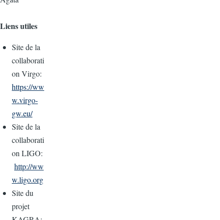
Liens utiles
Site de la
collaborati
on Virgo:
https://ww
w.virgo-
gw.eu/
Site de la
collaborati
on LIGO:
http://ww
w.ligo.org
Site du
projet
KAGRA: