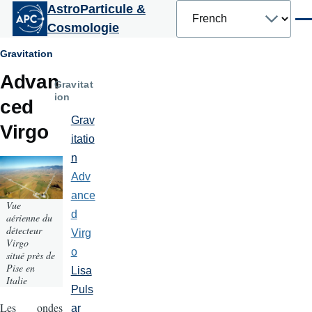
Select
AstroParticule &
Aller au contenu principal
your
Men
Cosmologie
language
Fil
Gravitation
Advan
d'Ariane
Gravitat
ion
ced
Grav
Virgo
itatio
n
Adv
ance
Vue
d
aérienne du
détecteur
Virg
Virgo
o
situé près de
Pise en
Lisa
Italie
Puls
Les ondes
ar