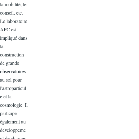
la mobilité, le
conseil, etc.
Le laboratoire
APC est
impliqué dans
la
construction
de grands
observatoires
au sol pour
l'astroparticul
e et la
cosmologie. Il
participe
également au
développeme
nt de charges