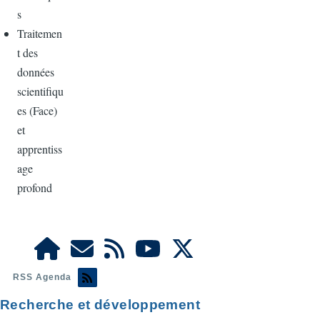
s
Traitemen
t des
données
scientifiqu
es (Face)
et
apprentiss
age
profond
RSS Agenda
Recherche et développement