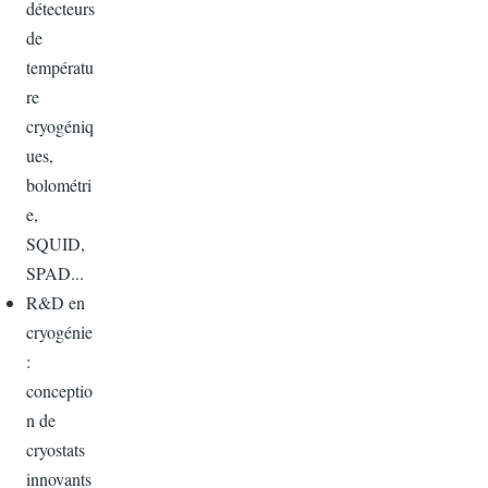
détecteurs
de
températu
re
cryogéniq
ues,
bolométri
e,
SQUID,
SPAD...
R&D en
cryogénie
:
conceptio
n de
cryostats
innovants