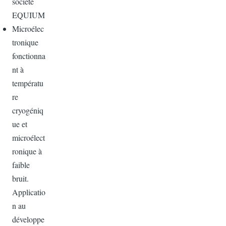
société
EQUIUM
Microélec
tronique
fonctionna
nt à
températu
re
cryogéniq
ue et
microélect
ronique à
faible
bruit.
Applicatio
n au
développe