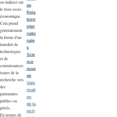
ou indirect sur
pe
le tissu socio-
Rela
économique.
tions
Cela prend
inter
généralement
natio
la forme d'un
nale
transfert de
s
technologies
Scie
et de
nce
connaissances
ouve
issues de la
rte
recherche vers
Valo
des
risati
partenaires
on
publics ou
de la
privés.
rech
En termes de