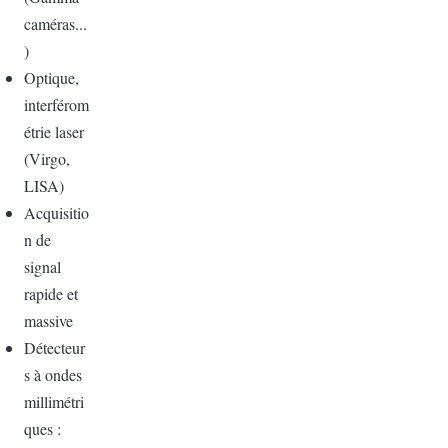
caméras...
)
Optique,
interférom
étrie laser
(Virgo,
LISA)
Acquisitio
n de
signal
rapide et
massive
Détecteur
s à ondes
millimétri
ques :