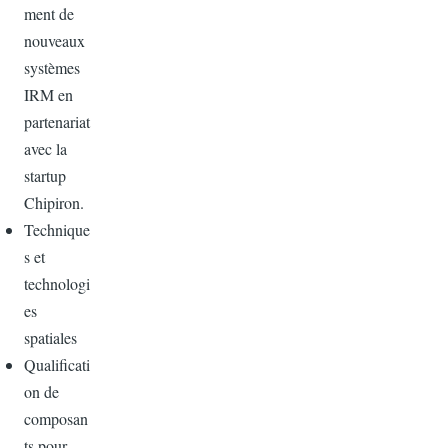
ment de
nouveaux
systèmes
IRM en
partenariat
avec la
startup
Chipiron.
Technique
s et
technologi
es
spatiales
Qualificati
on de
composan
ts pour