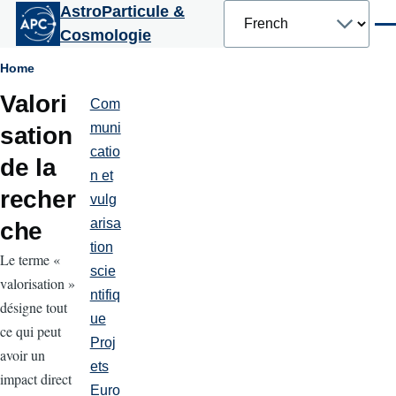
Select
AstroParticule &
Aller au contenu principal
your
Men
Cosmologie
language
Fil
Home
Valori
d'Ariane
Com
Partenariats
et
muni
sation
communication
catio
de la
n et
recher
vulg
arisa
che
tion
Le terme «
scie
valorisation »
ntifiq
désigne tout
ue
ce qui peut
Proj
avoir un
ets
impact direct
Euro