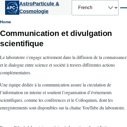
Select
AstroParticule &
Aller au contenu principal
your
Men
Cosmologie
language
Fil
Home
Communication et divulgation
d'Ariane
scientifique
Le laboratoire s’engage activement dans la diffusion de la connaissance
et le dialogue entre science et société à travers différentes actions
complémentaires.
Une équipe dédiée à la communication assure la circulation de
l’information en interne et soutient l’organisation d’événements
scientifiques, comme les conférences et le Colloquium, dont les
enregistrements sont disponibles sur la chaîne YouTube du laboratoire.