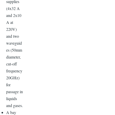
supplies
(4x32 A
and 2x10
A at
220V)
and two
waveguid
es (50mm
diameter,
cut-off
frequency
20GHz)
for
passage in
liquids
and gases.
A bay