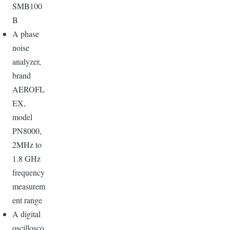
SMB100
B
A phase
noise
analyzer,
brand
AEROFL
EX,
model
PN8000,
2MHz to
1.8 GHz
frequency
measurem
ent range
A digital
oscillosco