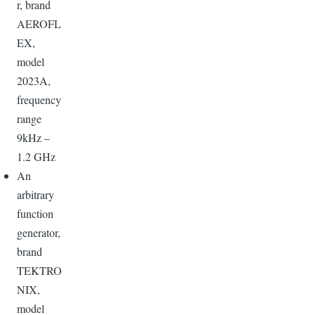
r, brand
AEROFL
EX,
model
2023A,
frequency
range
9kHz –
1.2 GHz
An
arbitrary
function
generator,
brand
TEKTRO
NIX,
model