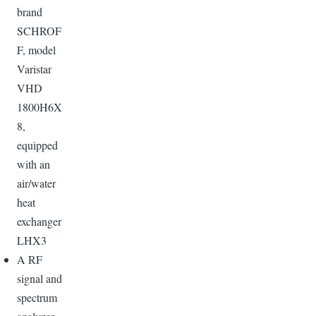
brand
SCHROF
F, model
Varistar
VHD
1800H6X
8,
equipped
with an
air/water
heat
exchanger
LHX3
A RF
signal and
spectrum