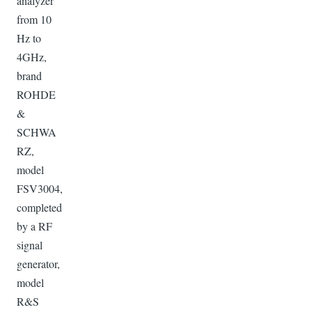
analyzer
from 10
Hz to
4GHz,
brand
ROHDE
&
SCHWA
RZ,
model
FSV3004,
completed
by a RF
signal
generator,
model
R&S