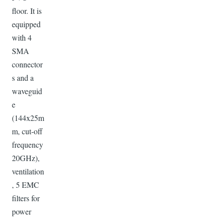
floor. It is
equipped
with 4
SMA
connector
s and a
waveguid
e
(144x25m
m, cut-off
frequency
20GHz),
ventilation
, 5 EMC
filters for
power