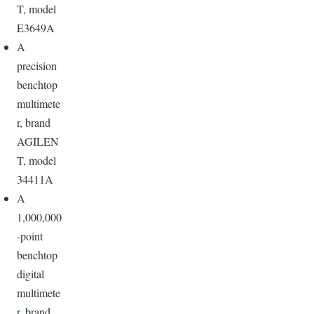
T, model
E3649A
A
precision
benchtop
multimete
r, brand
AGILEN
T, model
34411A
A
1,000,000
-point
benchtop
digital
multimete
r, brand