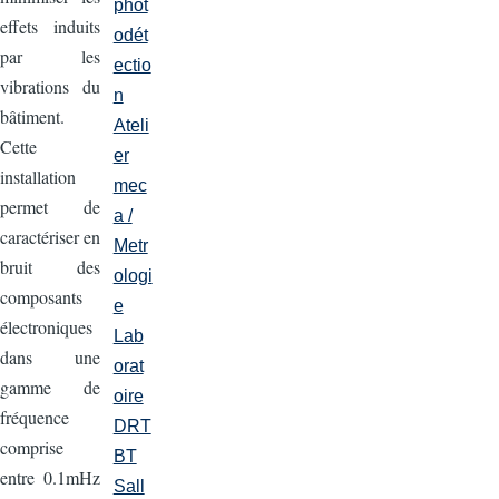
phot
effets induits
odét
par les
ectio
vibrations du
n
bâtiment.
Ateli
Cette
er
installation
mec
permet de
a /
caractériser en
Metr
bruit des
ologi
composants
e
électroniques
Lab
dans une
orat
gamme de
oire
fréquence
DRT
comprise
BT
entre 0.1mHz
Sall