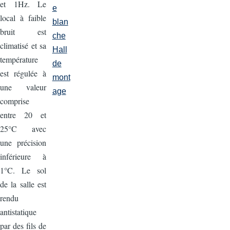
et 1Hz. Le
e
local à faible
blan
bruit est
che
climatisé et sa
Hall
température
de
est régulée à
mont
une valeur
age
comprise
entre 20 et
25°C avec
une précision
inférieure à
1°C. Le sol
de la salle est
rendu
antistatique
par des fils de