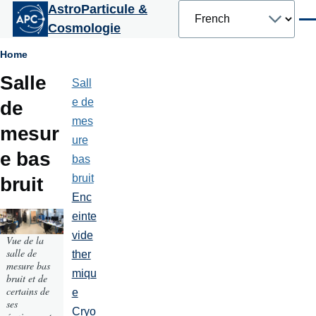
Select
AstroParticule &
Aller au contenu principal
your
Men
Cosmologie
language
Fil
Home
Salle
d'Ariane
Sall
Plateformes
et
e de
de
moyens
mes
techniques
mesur
ure
e bas
bas
bruit
bruit
Enc
einte
vide
Vue de la
salle de
ther
mesure bas
miqu
bruit et de
certains de
e
ses
Cryo