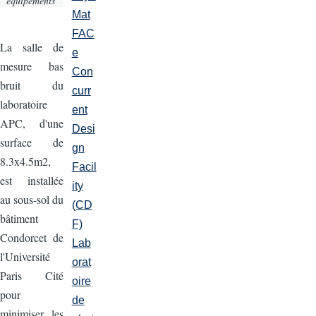
équipements
Mat
FAC
La salle de
e
mesure bas
Con
bruit du
curr
laboratoire
ent
APC, d'une
Desi
surface de
gn
8.3x4.5m2,
Facil
est installée
ity
au sous-sol du
(CD
bâtiment
F)
Condorcet de
Lab
l'Université
orat
Paris Cité
oire
pour
de
minimiser les