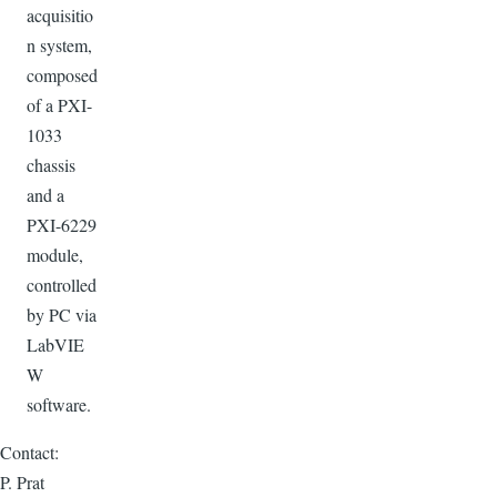
acquisitio
n system,
composed
of a PXI-
1033
chassis
and a
PXI-6229
module,
controlled
by PC via
LabVIE
W
software.
Contact:
P. Prat