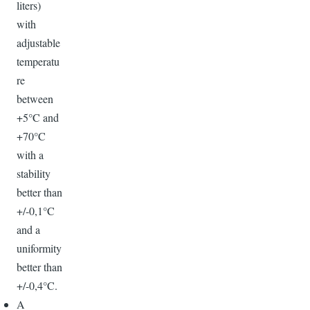
liters)
with
adjustable
temperatu
re
between
+5°C and
+70°C
with a
stability
better than
+/-0,1°C
and a
uniformity
better than
+/-0,4°C.
A