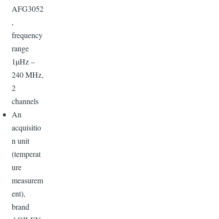
AFG3052
,
frequency
range
1µHz –
240 MHz,
2
channels
An
acquisitio
n unit
(temperat
ure
measurem
ent),
brand