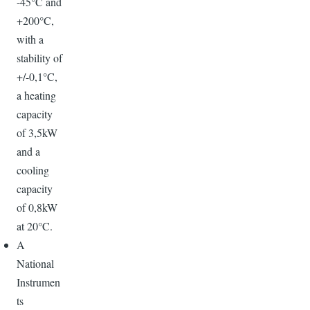
-45°C and
+200°C,
with a
stability of
+/-0,1°C,
a heating
capacity
of 3,5kW
and a
cooling
capacity
of 0,8kW
at 20°C.
A
National
Instrumen
ts