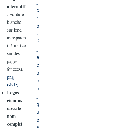
i
alternatif
c
: Écriture
r
blanche
o
sur fond
-
transparen
é
t (à utiliser
l
sur des
e
pages
c
foncées).
tr
png
o
(slide)
n
Logos
i
étendus
q
(avec le
u
nom
e
complet
S