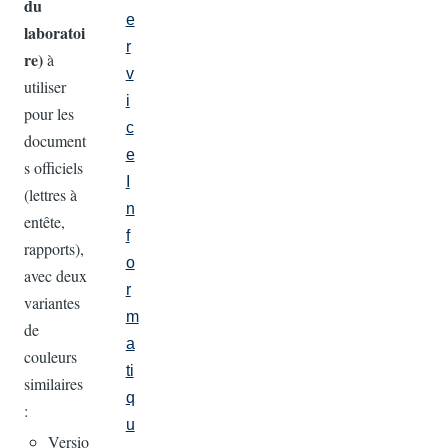
du
e
laboratoi
r
re)
à
v
utiliser
i
pour les
c
document
e
s officiels
I
(lettres à
n
entête,
f
rapports),
o
avec deux
r
variantes
m
de
a
couleurs
ti
similaires
q
:
u
Versio