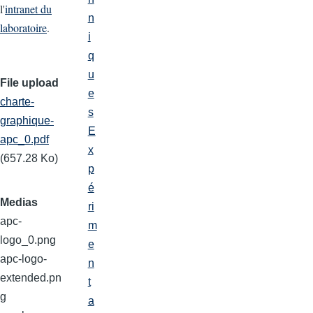
l'
intranet du
n
laboratoire
.
i
q
u
File upload
e
charte-
s
graphique-
E
apc_0.pdf
x
(657.28 Ko)
p
é
Medias
ri
apc-
m
logo_0.png
e
apc-logo-
n
extended.pn
t
g
a