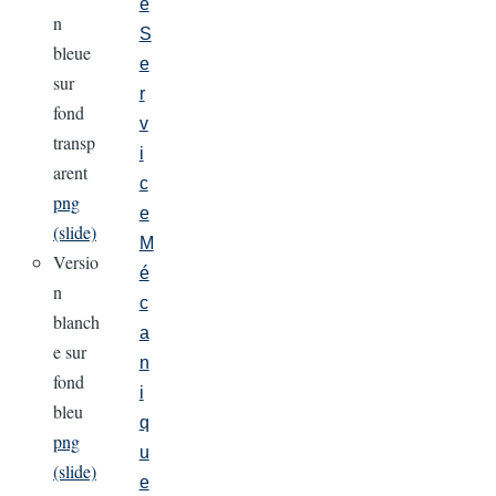
e
n
S
bleue
e
sur
r
fond
v
transp
i
arent
c
png
e
(slide)
M
Versio
é
n
c
blanch
a
e sur
n
fond
i
bleu
q
png
u
(slide)
e