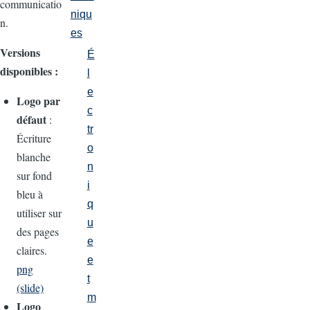
communicatio
niqu
n.
es
Versions
É
disponibles :
l
e
Logo par
c
défaut
:
tr
Écriture
o
blanche
n
sur fond
i
bleu à
q
utiliser sur
u
des pages
e
claires.
e
png
t
(slide)
m
Logo