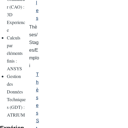
l
r (CAO) :
e
3D
s
Experienc
Thè
e
ses/
Calculs
Stag
par
es/E
éléments
mplo
finis :
i
ANSYS
T
Gestion
h
des
è
Données
s
Technique
e
s (GDT) :
s
ATRIUM
S
Expérien