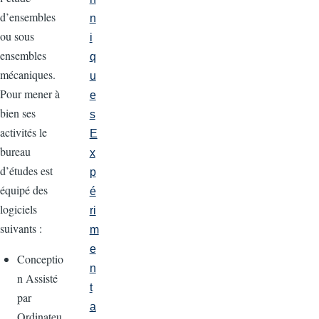
d’ensembles
n
ou sous
i
ensembles
q
mécaniques.
u
Pour mener à
e
bien ses
s
activités le
E
bureau
x
d’études est
p
équipé des
é
logiciels
ri
suivants :
m
e
Conceptio
n
n Assisté
t
par
a
Ordinateu