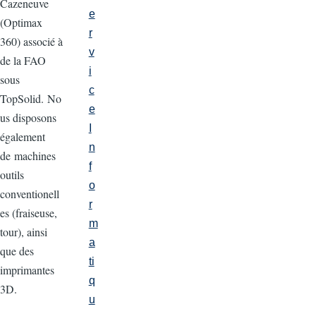
Cazeneuve
e
(Optimax
r
360) associé à
v
de la FAO
i
sous
c
TopSolid. No
e
us disposons
I
également
n
de machines
f
outils
o
conventionell
r
es (fraiseuse,
m
tour), ainsi
a
que des
ti
imprimantes
q
3D.
u