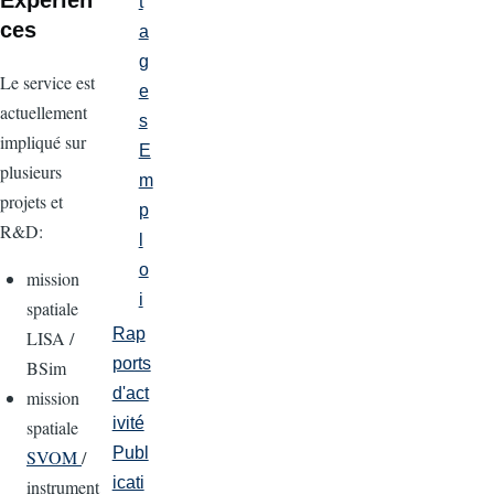
t
ces
a
g
Le service est
e
actuellement
s
impliqué sur
E
plusieurs
m
projets et
p
R&D:
l
o
mission
i
spatiale
Rap
LISA /
ports
BSim
d'act
mission
ivité
spatiale
Publ
SVOM
/
icati
instrument