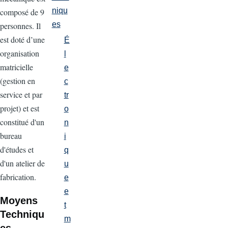
niqu
composé de 9
es
personnes. Il
est doté d’une
É
organisation
l
matricielle
e
(gestion en
c
service et par
tr
projet) et est
o
constitué d'un
n
bureau
i
d'études et
q
d'un atelier de
u
fabrication.
e
e
Moyens
t
Techniqu
m
es