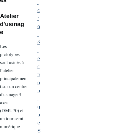
i
c
Atelier
r
d'usinag
o
e
-
é
Les
l
prototypes
e
sont usinés à
c
l’atelier
tr
principalemen
o
t sur un centre
n
d'usinage 3
i
axes
q
(DMU70) et
u
un tour semi-
e
numérique
S