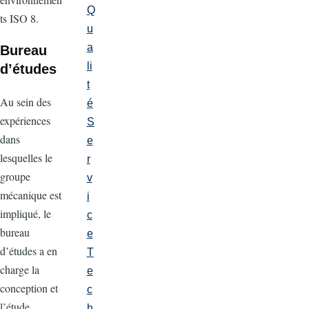
Q
ts ISO 8.
u
a
Bureau
li
d’études
t
Au sein des
é
expériences
S
dans
e
lesquelles le
r
groupe
v
mécanique est
i
impliqué, le
c
bureau
e
d’études a en
T
charge la
e
conception et
c
l’étude
h