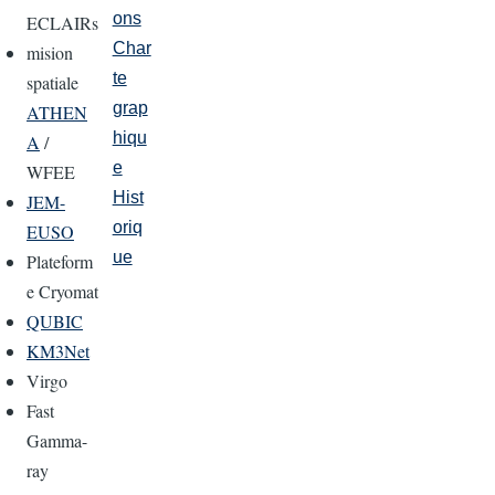
ons
ECLAIRs
Char
mision
te
spatiale
grap
ATHEN
hiqu
A
/
e
WFEE
Hist
JEM-
oriq
EUSO
ue
Plateform
e Cryomat
QUBIC
KM3Net
Virgo
Fast
Gamma-
ray