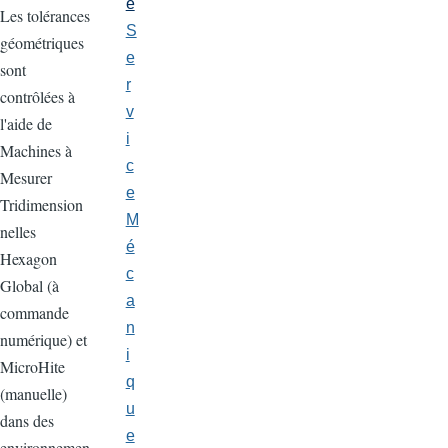
e
Les tolérances
S
géométriques
e
sont
r
contrôlées à
v
l'aide de
i
Machines à
c
Mesurer
e
Tridimension
M
nelles
é
Hexagon
c
Global (à
a
commande
n
numérique) et
i
MicroHite
q
(manuelle)
u
dans des
e
environnemen