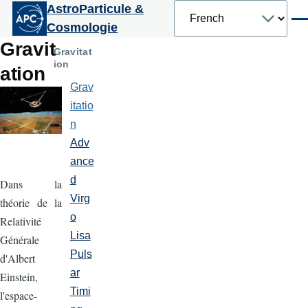
Select
AstroParticule &
Aller au contenu principal
your
Men
Cosmologie
language
Gravit
Gravitat
ion
ation
Grav
itatio
n
Adv
ance
d
Dans la
Virg
théorie de la
o
Relativité
Lisa
Générale
Puls
d'Albert
ar
Einstein,
Timi
l'espace-