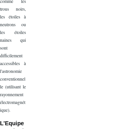
comme les
trous noirs,
les étoiles à
neutrons ou
les étoiles
naines qui
sont
difficilement
accessibles à
l'astronomie
conventionnel
le (utilisant le
rayonnement
électromagnét
ique).
L'Equipe