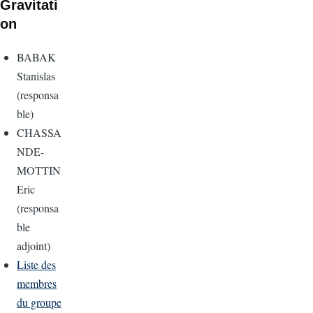
Gravitati
on
BABAK
Stanislas
(responsa
ble)
CHASSA
NDE-
MOTTIN
Eric
(responsa
ble
adjoint)
Liste des
membres
du groupe