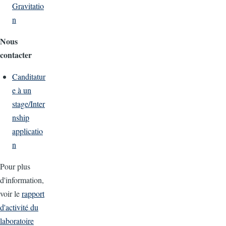
Gravitatio
n
Nous
contacter
Canditatur
e à un
stage/Inter
nship
applicatio
n
Pour plus
d'information,
voir le
rapport
d'activité du
laboratoire