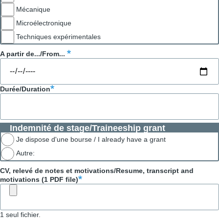
Mécanique
Microélectronique
Techniques expérimentales
A partir de.../From...
Durée/Duration
Indemnité de stage/Traineeship grant
Je dispose d'une bourse / I already have a grant
Autre:
CV, relevé de notes et motivations/Resume, transcript and
motivations (1 PDF file)
1 seul fichier.