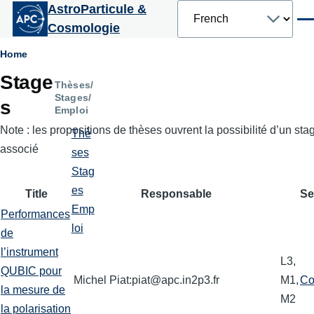
Select
AstroParticule &
Aller au contenu principal
your
Men
Cosmologie
language
Fil
Home
Stage
d'Ariane
Thèses/
Primary
Stages/
s
Emploi
tabs
Note : les propositions de thèses ouvrent la possibilité d’un st
Thè
associé
ses
Stag
es
Title
Responsable
Se
Emp
Performances
loi
de
l’instrument
L3,
QUBIC pour
Michel Piat:piat@apc.in2p3.fr
M1,
Co
la mesure de
M2
la polarisation