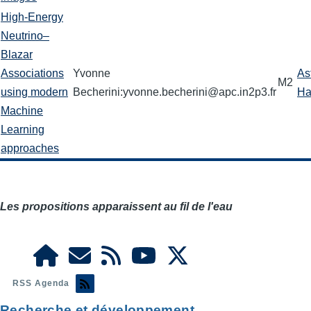
High-Energy
Neutrino–
Blazar
Associations
Yvonne
As
M2
using modern
Becherini:yvonne.becherini@apc.in2p3.fr
Ha
Machine
Learning
approaches
Les propositions apparaissent au fil de l'eau
RSS Agenda
Recherche et développement