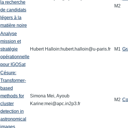
la recherche
M2
de candidats
légers à la
matière noire
Analyse
mission et
stratégie
Hubert Halloin:hubert.halloin@u-paris.fr
M1
Gr
opérationnelle
pour IGOSat
Césure:
Transformer-
based
methods for
Simona Mei, Ayoub
M2
Co
cluster
Karine:mei@apc.in2p3.fr
detection in
astronomical
images