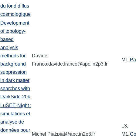
du fond diffus
cosmologique
Development
of topology-
based
analysis
methods for
Davide
M1
Pa
background
Franco:davide.franco@apc.in2p3.fr
suppression
in dark matter
searches with
DarkSide-20k
LuSEE-Night :
simulations et
analyse de
L3,
données pour
Michel Piat:piat@apc.in2p3.fr
M1,
Co