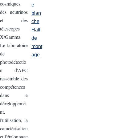
cosmiques,
e
des neutrinos
blan
et des
che
télescopes
Hall
X/Gamma.
de
Le laboratoire
mont
de
age
photodétectio
n d'APC
rassemble des
compétences
dans le
développeme
nt,
l'utilisation, la
caractérisation
et l'étalonnage