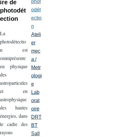
ire de
phot
photodét
odét
ection
ectio
n
La
Ateli
photodétectio
er
n est
mec
omniprésente
a /
en physique
Metr
des
ologi
astroparticules
e
et en
Lab
astrophysique
orat
des hautes
oire
énergies, dans
DRT
le cadre des
BT
rayons
Sall