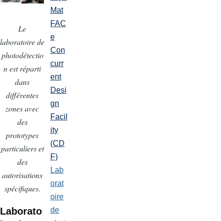
Mat
FAC
Le
e
laboratoire de
Con
photodétectio
curr
n est réparti
ent
dans
Desi
différentes
gn
zones avec
Facil
des
ity
prototypes
(CD
particuliers et
F)
des
Lab
autorisations
orat
spécifiques.
oire
Laborato
de