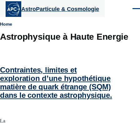
Aller au contenu principal
AstroParticule & Cosmologie
Men
Fil
Home
Astrophysique à Haute Energie
d'Ariane
Contraintes, limites et
exploration d’une hypothétique
matière de quark étrange (SQM)
dans le contexte astrophysique.
La