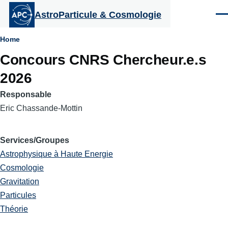
Aller au contenu principal
AstroParticule & Cosmologie
Men
Fil
Home
Concours CNRS Chercheur.e.s
d'Ariane
2026
Responsable
Eric Chassande-Mottin
Services/Groupes
Astrophysique à Haute Energie
Cosmologie
Gravitation
Particules
Théorie