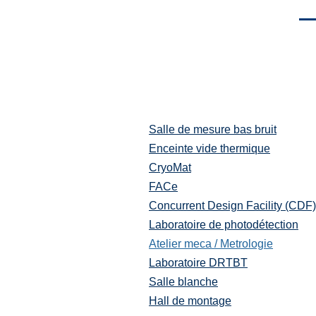
Men
Salle de mesure bas bruit
Plateformes
et
Enceinte vide thermique
moyens
CryoMat
techniques
FACe
Concurrent Design Facility (CDF)
Laboratoire de photodétection
Atelier meca / Metrologie
Laboratoire DRTBT
Salle blanche
Hall de montage