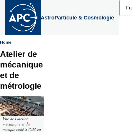
Select
Aller au contenu principal
your
langu
AstroParticule & Cosmologie
Fil
Home
Atelier de
d'Ariane
mécanique
et de
métrologie
Vue de l'atelier
mécanique et du
masque codé SVOM en