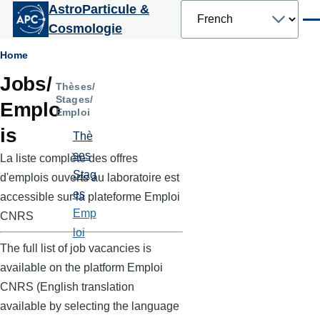
Select
AstroParticule &
Aller au contenu principal
your
Men
Cosmologie
language
Fil
Home
Jobs/
d'Ariane
Thèses/
Stages/
Emplo
Emploi
is
Thè
ses
La liste complète des offres
Stag
d'emplois ouverts au laboratoire est
es
accessible sur la plateforme Emploi
Emp
CNRS
loi
The full list of job vacancies is
available on the platform Emploi
CNRS (English translation
available by selecting the language