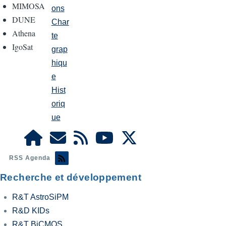
MIMOSA
ons
DUNE
Char
Athena
te
IgoSat
grap
hiqu
e
Hist
oriq
ue
RSS Agenda
Recherche et développement
R&T AstroSiPM
R&D KIDs
R&T BiCMOS