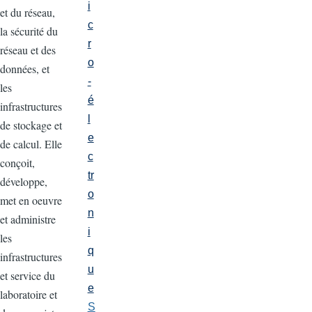
i
et du réseau,
c
la sécurité du
r
réseau et des
o
données, et
-
les
é
infrastructures
l
de stockage et
e
de calcul. Elle
c
conçoit,
tr
développe,
o
met en oeuvre
n
et administre
i
les
q
infrastructures
u
et service du
e
laboratoire et
S