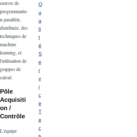
oeuvre de
Q
programmatio
u
n parallèle,
a
distribuée, des
li
techniques de
t
machine
é
learning, et
S
l'utilisation de
e
grappes de
r
calcul.
v
i
Pôle
c
Acquisiti
e
on /
T
Contrôle
e
c
L'équipe
h