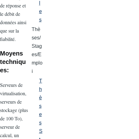
l
de réponse et
e
le débit de
s
données ainsi
Thè
que sur la
ses/
fiabilité.
Stag
Moyens
es/E
techniqu
mplo
es:
i
T
Serveurs de
h
virtualisation,
è
serveurs de
s
stockage (plus
e
de 100 To),
s
serveur de
S
calcul, un