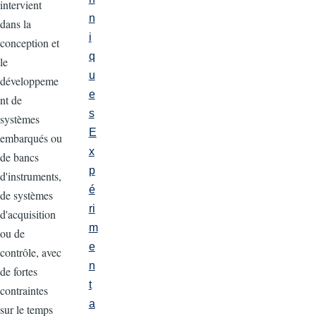
intervient
n
dans la
i
conception et
q
le
u
développeme
e
nt de
s
systèmes
E
embarqués ou
x
de bancs
p
d'instruments,
é
de systèmes
ri
d'acquisition
m
ou de
e
contrôle, avec
n
de fortes
t
contraintes
a
sur le temps