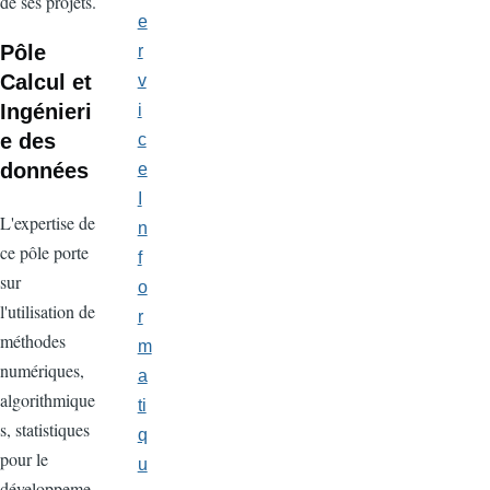
de ses projets.
e
Pôle
r
Calcul et
v
Ingénieri
i
e des
c
données
e
I
L'expertise de
n
ce pôle porte
f
sur
o
l'utilisation de
r
méthodes
m
numériques,
a
algorithmique
ti
s, statistiques
q
pour le
u
développeme