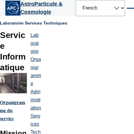
Select
AstroParticule &
Aller au contenu principal
your
Men
Cosmologie
language
Fil
Laboratoire
Services Techniques
Servic
d'Ariane
Lab
Laboratoire
orat
e
oire
Inform
Orga
atique
nigr
amm
e
Adm
inistr
Organigram
ation
me du
Serv
service
ices
Mission
Tech