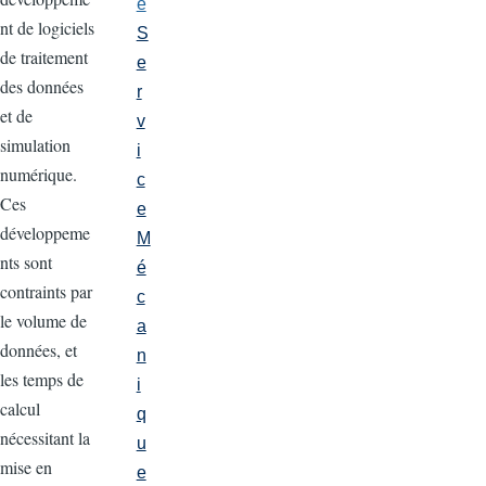
e
nt de logiciels
S
de traitement
e
des données
r
et de
v
simulation
i
numérique.
c
Ces
e
développeme
M
nts sont
é
contraints par
c
le volume de
a
données, et
n
les temps de
i
calcul
q
nécessitant la
u
mise en
e