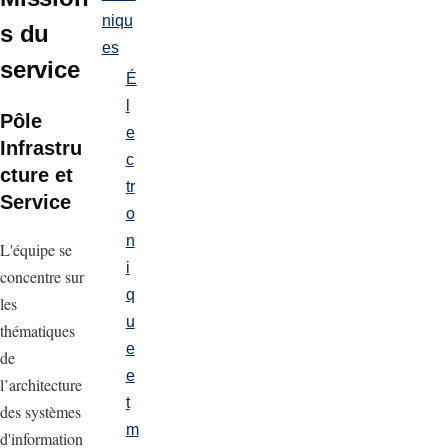
niqu
s du
es
service
É
l
Pôle
e
Infrastru
c
cture et
tr
Service
o
n
L'équipe se
i
concentre sur
q
les
u
thématiques
e
de
e
l’architecture
t
des systèmes
m
d'information