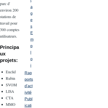
t
parc d'
a
environ 200
g
stations de
e
travail pour
s
300 comptes
E
utilisateurs.
m
p
Principa
l
ux
o
projets:
i
Euclid
Rap
Rubin
ports
SVOM
d'act
LISA
ivité
CTA
Publ
MMO
icati