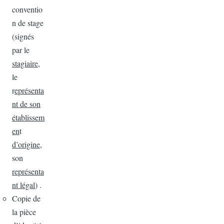
conventio
n de stage
(signés
par le
stagiaire
,
le
r
eprésenta
nt de son
établissem
en
t
d’origine
,
son
représenta
nt légal
) .
Copie de
la pièce