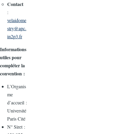
Contact
:
velaidome
stry@apc.
in2p3.fr
Informations
utiles pour
compléter la
convention :
L’Organis
me
d’accueil :
Université
Paris Cité
N° Siret :