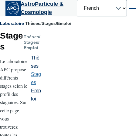
Select
AstroParticule &
Aller au contenu principal
your
Men
Cosmologie
language
Fil
Laboratoire
Thèses/Stages/Emploi
Stage
d'Ariane
Thèses/
Stages/
s
Emploi
Thè
Le laboratoire
ses
APC propose
Stag
différents
es
stages selon le
Emp
profil des
loi
stagiaires. Sur
cette page,
vous
trouverez
toutes les