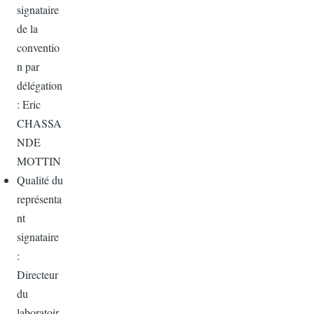
signataire
de la
conventio
n par
délégation
: Eric
CHASSA
NDE
MOTTIN
Qualité du
représenta
nt
signataire
:
Directeur
du
laboratoir