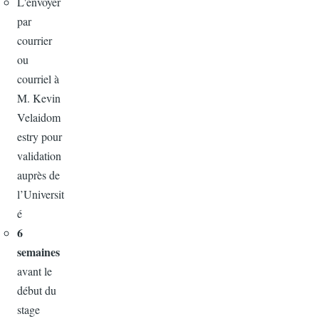
L'envoyer
par
courrier
ou
courriel à
M. Kevin
Velaidom
estry pour
validation
auprès de
l’Universit
é
6
semaines
avant le
début du
stage