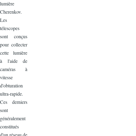
lumière
Cherenkov.
Les
télescopes
sont conçus
pour collecter
cette lumière
à l'aide de
caméras à
vitesse
d'obturation
ultra-rapide.
Ces derniers
sont
généralement
constitués
d'un réseau de