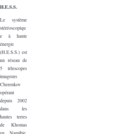
H.E.S.S.
Le système
stéréoscopiqu
e à haute
énergie
(H.E.S.S.) est
un réseau de
5 télescopes
imageurs
Cherenkov
opérant
depuis 2002
dans les
hautes terres
de Khomas
en Namibie.