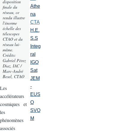
disposition
Athe
finale du
réseau, ce
na
rendu illustre
CTA
l'énorme
échelle des
H.E.
télescopes
S.S
CTAO et du
réseau lui-
Integ
même.
ral
Crédits:
Gabriel Pérez
IGO
Diaz, IAC /
Sat
Marc-André
Besel, CTAO
JEM
-
Les
EUS
accélérateurs
O
cosmiques et
SVO
les
M
phénomènes
associés