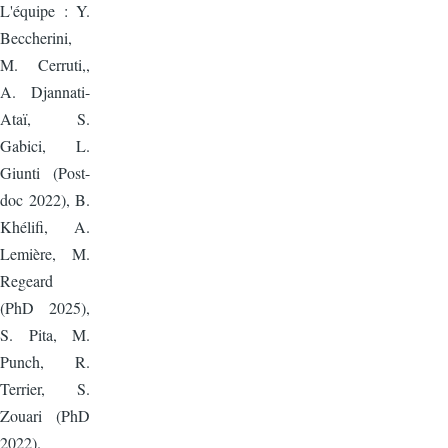
L'équipe : Y.
Beccherini,
M. Cerruti,,
A. Djannati-
Ataï, S.
Gabici, L.
Giunti (Post-
doc 2022), B.
Khélifi, A.
Lemière, M.
Regeard
(PhD 2025),
S. Pita, M.
Punch, R.
Terrier, S.
Zouari (PhD
2022).