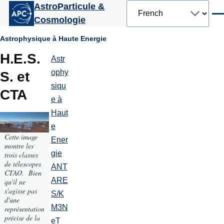
Select
AstroParticule &
Aller au contenu principal
your
Men
Cosmologie
language
Fil
Astrophysique à Haute Energie
H.E.S.
d'Ariane
Astr
Astrophysique
à
ophy
S. et
Haute
siqu
Energie
CTA
e à
Haut
e
Cette image
Ener
montre les
gie
trois classes
de télescopes
ANT
CTAO. Bien
ARE
qu'il ne
s'agisse pas
S/K
d'une
M3N
représentation
précise de la
eT