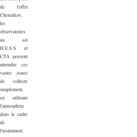
de l'effet
Cherenkov,
les
observatoires
au sol
H.E.S.S et
CTA peuvent
atteindre ces
vastes zones
de collecte
simplement,
en utilisant
l'atmosphère
dans le cadre
de
l'instrument.