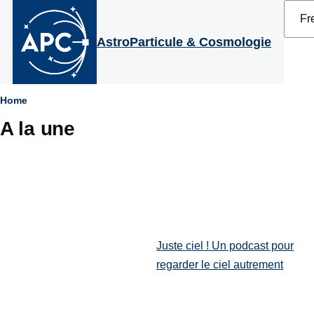
Select
Aller au contenu principal
your
langu
AstroParticule & Cosmologie
Fil
Home
A la une
d'Ariane
Juste ciel ! Un podcast pour
regarder le ciel autrement