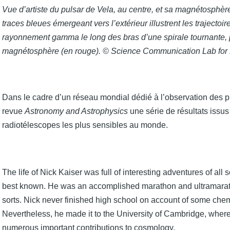
Vue d’artiste du pulsar de Vela, au centre, et sa magnétosphère,
traces bleues émergeant vers l’extérieur illustrent les trajectoi
rayonnement gamma le long des bras d’une spirale tournante, p
magnétosphère (en rouge). © Science Communication Lab fo
Dans le cadre d’un réseau mondial dédié à l’observation des p
revue
Astronomy and Astrophysics
une série de résultats issu
radiotélescopes les plus sensibles au monde.
The life of Nick Kaiser was full of interesting adventures of all
best known. He was an accomplished marathon and ultramarathon
sorts. Nick never finished high school on account of some chem
Nevertheless, he made it to the University of Cambridge, whe
numerous important contributions to cosmology.