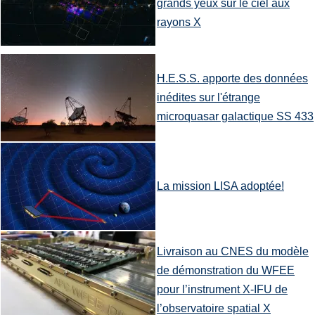
grands yeux sur le ciel aux
rayons X
H.E.S.S. apporte des données
inédites sur l'étrange
microquasar galactique SS 433
La mission LISA adoptée!
Livraison au CNES du modèle
de démonstration du WFEE
pour l’instrument X-IFU de
l’observatoire spatial X