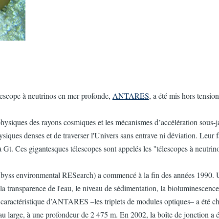
lescope à neutrinos en mer profonde,
ANTARES
, a été mis hors tensio
physiques des rayons cosmiques et les mécanismes d’accélération sous-jace
ysiques denses et de traverser l'Univers sans entrave ni déviation. Leur fa
Gt. Ces gigantesques télescopes sont appelés les ''télescopes à neutrino
 environmental RESearch) a commencé à la fin des années 1990. Une p
er la transparence de l'eau, le niveau de sédimentation, la bioluminescence
caractéristique d’ANTARES –les triplets de modules optiques– a été choi
 large, à une profondeur de 2 475 m. En 2002, la boîte de jonction a été