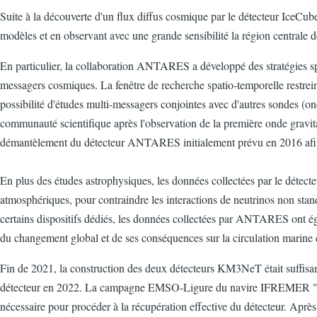
Suite à la découverte d'un flux diffus cosmique par le détecteur IceCub
modèles et en observant avec une grande sensibilité la région centrale d
En particulier, la collaboration ANTARES a développé des stratégies spé
messagers cosmiques. La fenêtre de recherche spatio-temporelle restreint
possibilité d'études multi-messagers conjointes avec d'autres sondes (on
communauté scientifique après l'observation de la première onde gravita
démantèlement du détecteur ANTARES initialement prévu en 2016 afin d'
En plus des études astrophysiques, les données collectées par le détect
atmosphériques, pour contraindre les interactions de neutrinos non stand
certains dispositifs dédiés, les données collectées par ANTARES ont ég
du changement global et de ses conséquences sur la circulation marine et
Fin de 2021, la construction des deux détecteurs KM3NeT était suffisa
détecteur en 2022. La campagne EMSO-Ligure du navire IFREMER "Pourquo
nécessaire pour procéder à la récupération effective du détecteur. Après