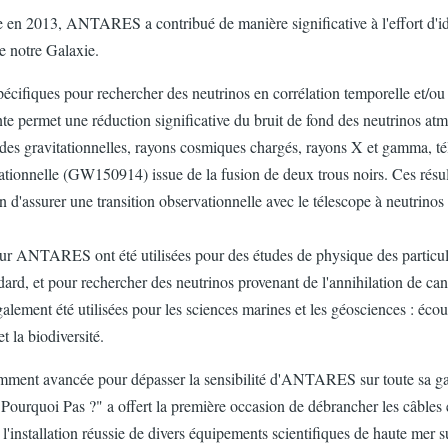
e en 2013, ANTARES a contribué de manière significative à l'effort d'id
e notre Galaxie.
cifiques pour rechercher des neutrinos en corrélation temporelle et/ou d
e permet une réduction significative du bruit de fond des neutrinos atmo
des gravitationnelles, rayons cosmiques chargés, rayons X et gamma, téle
tionnelle (GW150914) issue de la fusion de deux trous noirs. Ces résult
assurer une transition observationnelle avec le télescope à neutrinos 
eur ANTARES ont été utilisées pour des études de physique des particules
ard, et pour rechercher des neutrinos provenant de l'annihilation de can
alement été utilisées pour les sciences marines et les géosciences : é
 la biodiversité.
mment avancée pour dépasser la sensibilité d'ANTARES sur toute sa gamm
i Pas ?" a offert la première occasion de débrancher les câbles entre
 l'installation réussie de divers équipements scientifiques de haute mer