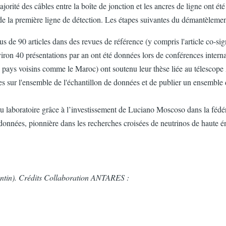
ité des câbles entre la boîte de jonction et les ancres de ligne ont été
la première ligne de détection. Les étapes suivantes du démantèlement
 de 90 articles dans des revues de référence (y compris l'article co-si
nviron 40 présentations par an ont été données lors de conférences inter
 de pays voisins comme le Maroc) ont soutenu leur thèse liée au téles
ées sur l'ensemble de l'échantillon de données et de publier un ensembl
du laboratoire grâce à l’investissement de Luciano Moscoso dans la fédér
données, pionnière dans les recherches croisées de neutrinos de haute éne
lentin). Crédits Collaboration ANTARES :