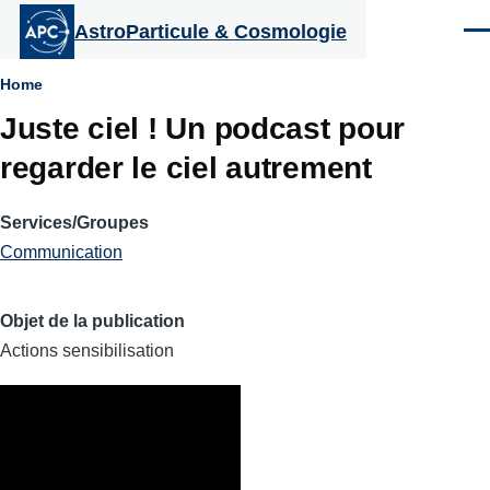
Aller au contenu principal
AstroParticule & Cosmologie
Men
Fil
Home
Juste ciel ! Un podcast pour
d'Ariane
regarder le ciel autrement
Services/Groupes
Communication
Objet de la publication
Actions sensibilisation
Body