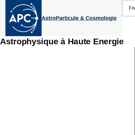
Select
Aller au contenu principal
your
langu
AstroParticule & Cosmologie
Astrophysique à Haute Energie