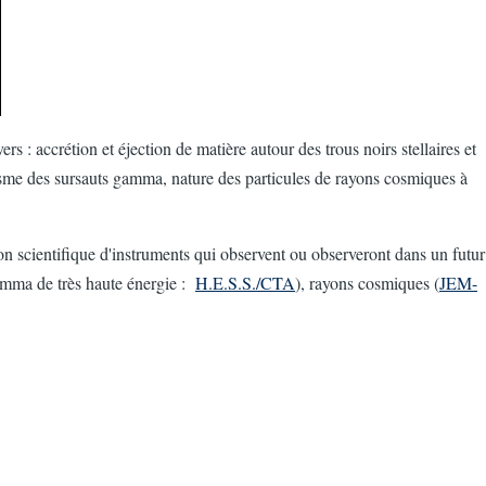
: accrétion et éjection de matière autour des trous noirs stellaires et
nisme des sursauts gamma, nature des particules de rayons cosmiques à
on scientifique d'instruments qui observent ou observeront dans un futur
amma de très haute énergie :
H.E.S.S./CTA
), rayons cosmiques (
JEM-