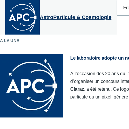
Select
Aller au contenu principal
your
langu
AstroParticule & Cosmologie
A LA UNE
Le laboratoire adopte un 
À l’occasion des 20 ans du la
d’organiser un concours inte
Claraz
, a été retenu. Ce log
particule ou un pixel, génère