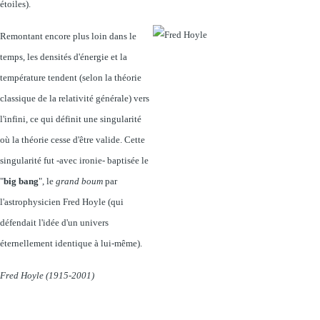
étoiles).
Remontant encore plus loin dans le
temps, les densités d'énergie et la
température tendent (selon la théorie
classique de la relativité générale) vers
l'infini, ce qui définit une singularité
où la théorie cesse d'être valide. Cette
singularité fut -avec ironie- baptisée le
"
big bang
", le
grand boum
par
l'astrophysicien Fred Hoyle (qui
défendait l'idée d'un univers
éternellement identique à lui-même).
Fred Hoyle (1915-2001)