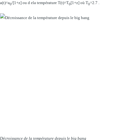
a(t)=a
/[1+z] ou d ela température T(t)=T
[1+z] où T
=2.7 .
0
0
0
Décroissance de la température depuis le big bang