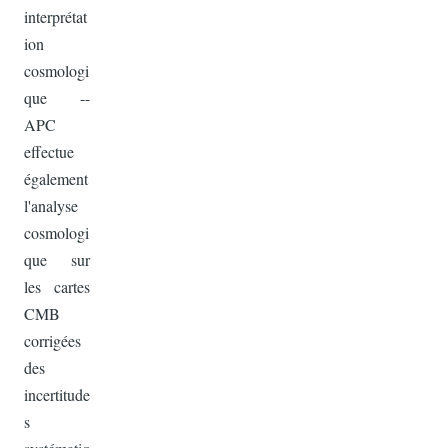
interprétat
ion
cosmologi
que --
APC
effectue
également
l'analyse
cosmologi
que sur
les cartes
CMB
corrigées
des
incertitude
s