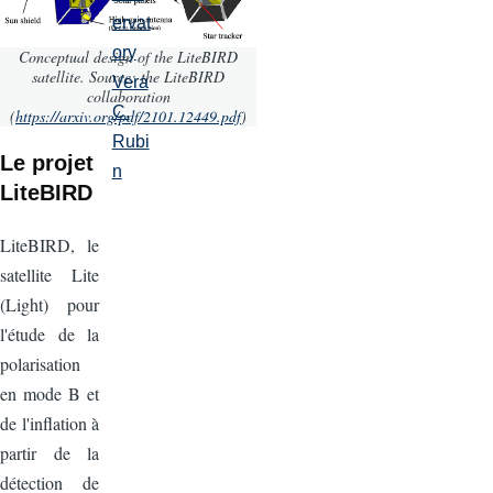
ervat
ory
Conceptual design of the LiteBIRD
satellite. Source: the LiteBIRD
Vera
collaboration
C.
(
https://arxiv.org/pdf/2101.12449.pdf
)
Rubi
Le projet
n
LiteBIRD
LiteBIRD, le
satellite Lite
(Light) pour
l'étude de la
polarisation
en mode B et
de l'inflation à
partir de la
détection de