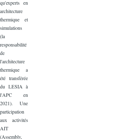
qu'experts en
architecture
thermique et
simulations
(la
responsabilité
de
l'architecture
thermique a
été transférée
du LESIA à
l'APC en
2021). Une
participation
aux activités
AIT
(Assembly,