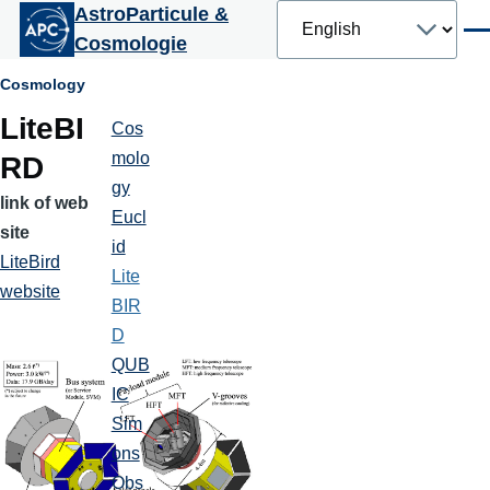
Select
AstroParticule &
Skip to main content
your
Men
Cosmologie
language
Breadcrumb
Cosmology
LiteBI
Cos
Cosmologie
molo
RD
gy
link of web
Eucl
site
id
LiteBird
Lite
website
BIR
D
QUB
IC
Sim
ons
Obs