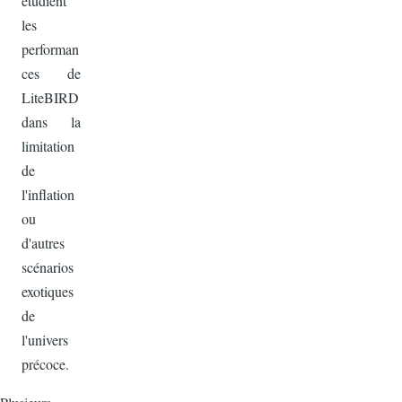
étudient
les
performan
ces de
LiteBIRD
dans la
limitation
de
l'inflation
ou
d'autres
scénarios
exotiques
de
l'univers
précoce.