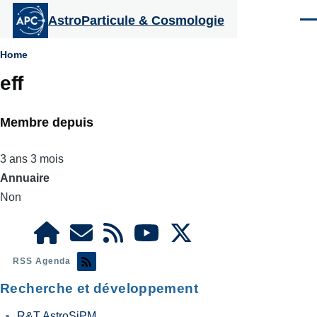
Aller au contenu principal
AstroParticule & Cosmologie
Men
Fil
Home
eff
d'Ariane
Membre depuis
3 ans 3 mois
Annuaire
Non
RSS Agenda
Recherche et développement
R&T AstroSiPM