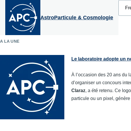
Select
Aller au contenu principal
your
langu
AstroParticule & Cosmologie
A LA UNE
Le laboratoire adopte un 
À l’occasion des 20 ans du la
d’organiser un concours inte
Claraz
, a été retenu. Ce log
particule ou un pixel, génère