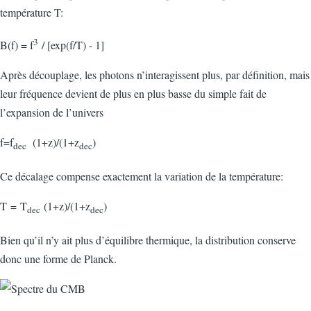
température T:
3
B(f) = f
/ [exp(f/T) - 1]
Après découplage, les photons n’interagissent plus, par définition, mais
leur fréquence devient de plus en plus basse du simple fait de
l’expansion de l’univers
f=f
(1+z)/(1+z
)
dec
dec
Ce décalage compense exactement la variation de la température:
T = T
(1+z)/(1+z
)
dec
dec
Bien qu’il n’y ait plus d’équilibre thermique, la distribution conserve
donc une forme de Planck.