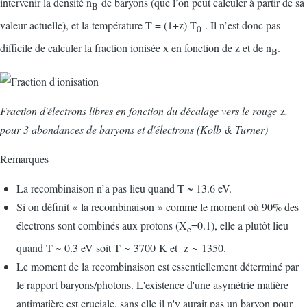
intervenir la densité n
de baryons (que l’on peut calculer à partir de sa
B
valeur actuelle), et la température T = (1+z) T
. Il n’est donc pas
0
difficile de calculer la fraction ionisée x en fonction de z et de n
.
B
Fraction d'électrons libres en fonction du décalage vers le rouge
z
,
pour 3 abondances de baryons et d'électrons (Kolb & Turner)
Remarques
La recombinaison n’a pas lieu quand T ~ 13.6 eV.
Si on définit « la recombinaison » comme le moment où 90% des
électrons sont combinés aux protons (X
=0.1), elle a plutôt lieu
e
quand T ~ 0.3 eV soit T ~ 3700 K et z ~ 1350.
Le moment de la recombinaison est essentiellement déterminé par
le rapport baryons/photons. L'existence d'une asymétrie matière
antimatière est cruciale, sans elle il n'y aurait pas un baryon pour