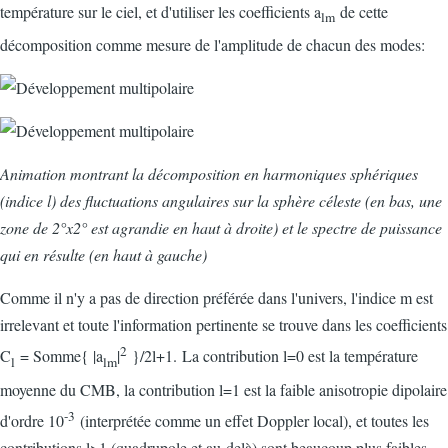
température sur le ciel, et d'utiliser les coefficients a
de cette
lm
décomposition comme mesure de l'amplitude de chacun des modes:
Animation montrant la décomposition en harmoniques sphériques
(indice l) des fluctuations angulaires sur la sphère céleste (en bas, une
zone de 2°x2° est agrandie en haut à droite) et le spectre de puissance
qui en résulte (en haut à gauche)
Comme il n'y a pas de direction préférée dans l'univers, l'indice m est
irrelevant et toute l'information pertinente se trouve dans les coefficients
2
C
= Somme{ |a
|
}/2l+1. La contribution l=0 est la température
l
lm
moyenne du CMB, la contribution l=1 est la faible anisotropie dipolaire
-3
d'ordre 10
(interprétée comme un effet Doppler local), et toutes les
contributions l>1 (quadrupole et au-delà) sont beaucoup plus faibles