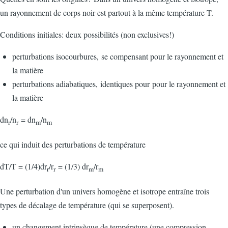
un rayonnement de corps noir est partout à la même température T.
Conditions initiales: deux possibilités (non exclusives!)
perturbations isocourbures, se compensant pour le rayonnement et
la matière
perturbations adiabatiques, identiques pour pour le rayonnement et
la matière
dn
/n
= dn
/n
r
r
m
m
ce qui induit des perturbations de température
dT/T = (1/4)dr
/r
= (1/3) dr
/r
r
r
m
m
Une perturbation d'un univers homogène et isotrope entraîne trois
types de décalage de température (qui se superposent).
un changement intrinsèque de température (une compression