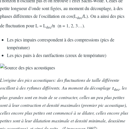
l'horizon n'oscillent pas et on retrouve l’effet Sachs-Wolfe. Celles de
petite longueur d’onde sont figées, au moment du découplage, à des
phases différentes de l’oscillation en cos(L
/L). On a ainsi des pics
dec
de fluctuation pour L = L
/n (n = 1, 2, 3…).
dec
Les pics impairs correspondent à des compressions (pics de
température)
Les pics pairs à des raréfactions (creux de température)
L'origine des pics acoustiques: des fluctuations de taille différente
oscillent à des rythmes différents. Au moment du découplage
z
, les
dec
plus grandes sont en train de se contracter, celles un peu plus petites
sont à leur contraction et densité maximales (premier pic acoustique),
celles encore plus petites ont commencé à se dilater, celles encore plus
petites sont à leur dilatation maximale et densité minimale, deuxième
pic acoustique), et ainsi de suite... (Lineweaver 1997).