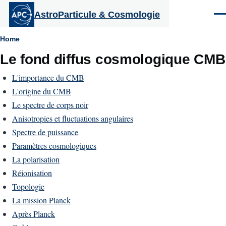
Aller au contenu principal
AstroParticule & Cosmologie
Men
Fil
Home
Le fond diffus cosmologique CMB
d'Ariane
L'importance du CMB
L'origine du CMB
Le spectre de corps noir
Anisotropies et fluctuations angulaires
Spectre de puissance
Paramètres cosmologiques
La polarisation
Réionisation
Topologie
La mission Planck
Après Planck