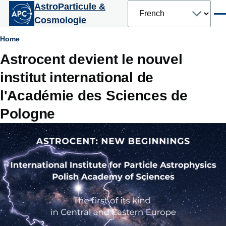
Select
AstroParticule &
Aller au contenu principal
your
Men
Cosmologie
language
Fil
Home
Astrocent devient le nouvel
d'Ariane
institut international de
l'Académie des Sciences de
Pologne
Image