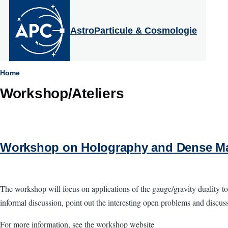
Aller au contenu principal
AstroParticule & Cosmologie
Fil
Home
Workshop/Ateliers
d'Ariane
Workshop on Holography and Dense Ma
The workshop will focus on applications of the gauge/gravity duality
informal discussion, point out the interesting open problems and discu
For more information, see the workshop website