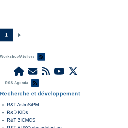
1
Pagination
Page
suivante
Workshop/Ateliers
RSS Agenda
Recherche et développement
R&T AstroSiPM
R&D KIDs
R&T BiCMOS
R&T EUSO photodetection