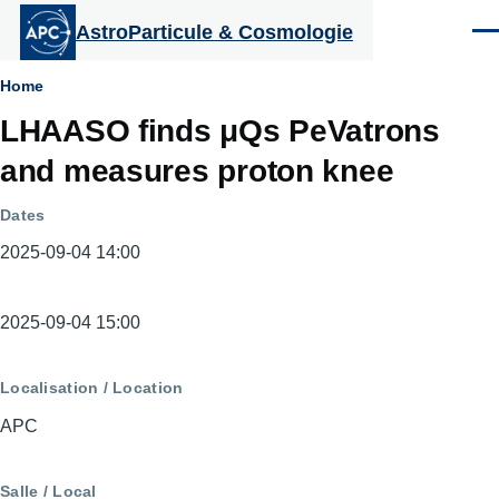
Aller au contenu principal
AstroParticule & Cosmologie
Men
Fil
Home
LHAASO finds μQs PeVatrons
d'Ariane
and measures proton knee
Dates
2025-09-04 14:00
Dates
2025-09-04 15:00
Localisation / Location
APC
Salle / Local